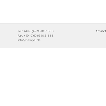
Tel.: +49-(0)69 9510 3188 0
Anfahrt
Fax: +49-(0)69 9510 3188 8
info@helopal.de