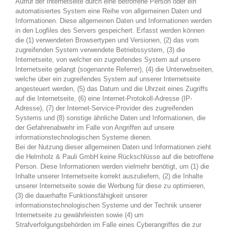
Aufruf der Internetseite durch eine betroffene Person oder ein
automatisiertes System eine Reihe von allgemeinen Daten und
Informationen. Diese allgemeinen Daten und Informationen werden
in den Logfiles des Servers gespeichert. Erfasst werden können
die (1) verwendeten Browsertypen und Versionen, (2) das vom
zugreifenden System verwendete Betriebssystem, (3) die
Internetseite, von welcher ein zugreifendes System auf unsere
Internetseite gelangt (sogenannte Referrer), (4) die Unterwebseiten,
welche über ein zugreifendes System auf unserer Internetseite
angesteuert werden, (5) das Datum und die Uhrzeit eines Zugriffs
auf die Internetseite, (6) eine Internet-Protokoll-Adresse (IP-
Adresse), (7) der Internet-Service-Provider des zugreifenden
Systems und (8) sonstige ähnliche Daten und Informationen, die
der Gefahrenabwehr im Falle von Angriffen auf unsere
informationstechnologischen Systeme dienen.
Bei der Nutzung dieser allgemeinen Daten und Informationen zieht
die Helmholz & Pauli GmbH keine Rückschlüsse auf die betroffene
Person. Diese Informationen werden vielmehr benötigt, um (1) die
Inhalte unserer Internetseite korrekt auszuliefern, (2) die Inhalte
unserer Internetseite sowie die Werbung für diese zu optimieren,
(3) die dauerhafte Funktionsfähigkeit unserer
informationstechnologischen Systeme und der Technik unserer
Internetseite zu gewährleisten sowie (4) um
Strafverfolgungsbehörden im Falle eines Cyberangriffes die zur