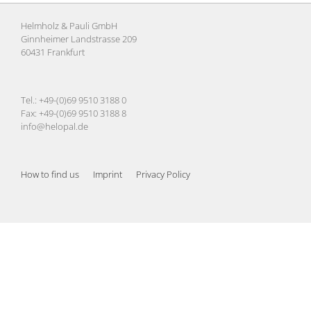
Helmholz & Pauli GmbH
Ginnheimer Landstrasse 209
60431 Frankfurt
Tel.: +49-(0)69 9510 3188 0
Fax: +49-(0)69 9510 3188 8
info@helopal.de
How to find us
Imprint
Privacy Policy