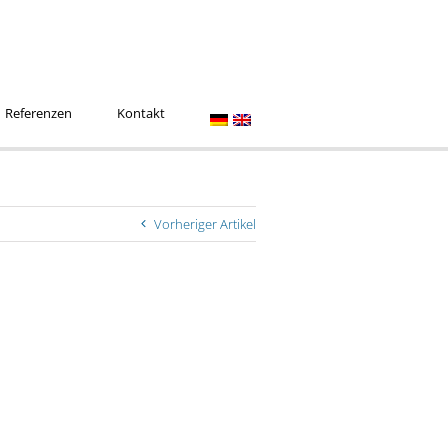
Referenzen
Kontakt
Vorheriger Artikel