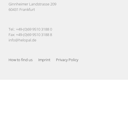
Ginnheimer Landstrasse 209
60431 Frankfurt
Tel.: +49-(0)69 9510 3188 0
Fax: +49-(0)69 9510 3188 8
info@helopal.de
How to find us
Imprint
Privacy Policy