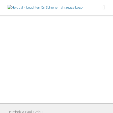
Skip
to
content
Helmholz & Pauli GmbH